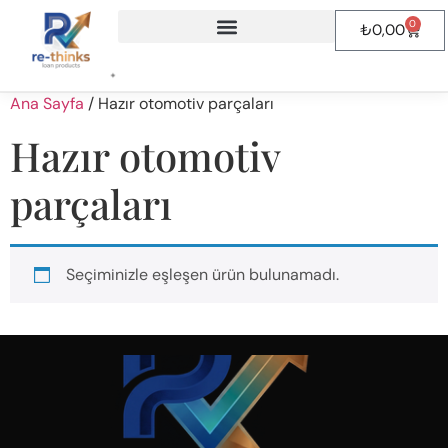
0
₺
0,00
Mühendislik & Proje Gönderimi
Ana Sayfa
/ Hazır otomotiv parçaları
Hazır otomotiv
parçaları
Seçiminizle eşleşen ürün bulunamadı.