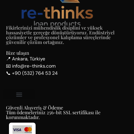
Fikirlerinizi mühendislik disiplini ve yüksek
hassasiyetle gerçeğe dönüştürüyoruz. Endüstriyel
çözümler ve profesyonel kalıplama süreçlerinde
güvenilir çözüm ortağınız.
Bize ulaşın
📍 Ankara, Türkiye
📧 info@re-thinks.com
📞 +90 (532) 764 53 24
Mesafeli Satış Sözleşmesi
İade ve Değişim Politikası
Gizlilik Politikası
KVKK Aydınlatma Metni
Güvenli Alışveriş & Ödeme
Tüm ödemeleriniz 256-bit SSL sertifikası ile
korunmaktadır.